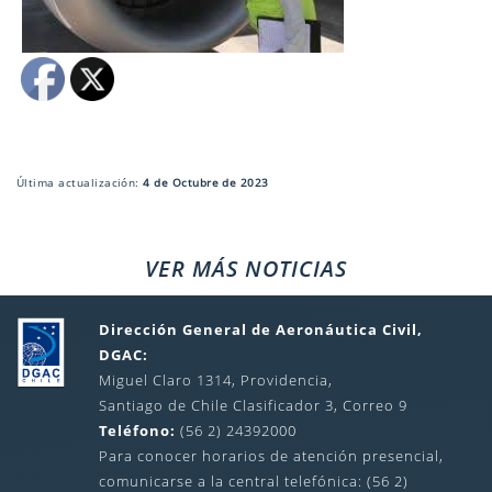
Última actualización:
4 de Octubre de 2023
VER MÁS NOTICIAS
Dirección General de Aeronáutica Civil,
DGAC:
Miguel Claro 1314, Providencia,
Santiago de Chile Clasificador 3, Correo 9
Teléfono:
(56 2) 24392000
Para conocer horarios de atención presencial,
comunicarse a la central telefónica: (56 2)