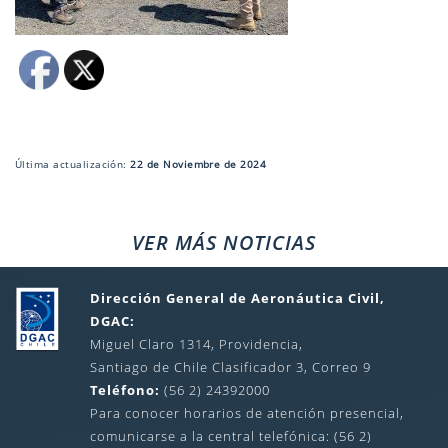
Última actualización:
22 de Noviembre de 2024
VER MÁS NOTICIAS
Dirección General de Aeronáutica Civil,
DGAC:
Miguel Claro 1314, Providencia,
Santiago de Chile Clasificador 3, Correo 9
Teléfono:
(56 2) 24392000
Para conocer horarios de atención presencial,
comunicarse a la central telefónica: (56 2)