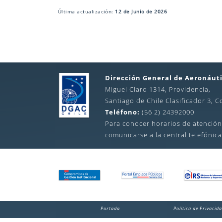
Última actualización:
12 de Junio de 2026
Dirección General de Aeronáuti
Miguel Claro 1314, Providencia,
Santiago de Chile Clasificador 3, C
Teléfono:
(56 2) 24392000
Para conocer horarios de atención
comunicarse a la central telefónica
Portada
Política de Privacid