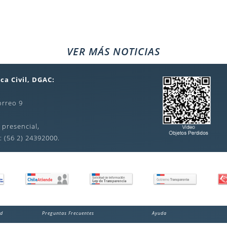
VER MÁS NOTICIAS
ca Civil, DGAC:
orreo 9
 presencial,
: (56 2) 24392000.
ad
Preguntas Frecuentes
Ayuda