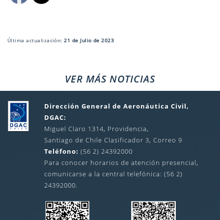
Última actualización:
21 de Julio de 2023
VER MÁS NOTICIAS
Dirección General de Aeronáutica Civil,
DGAC:
Miguel Claro 1314, Providencia,
Santiago de Chile Clasificador 3, Correo 9
Teléfono:
(56 2) 24392000
Para conocer horarios de atención presencial,
comunicarse a la central telefónica: (56 2)
24392000.