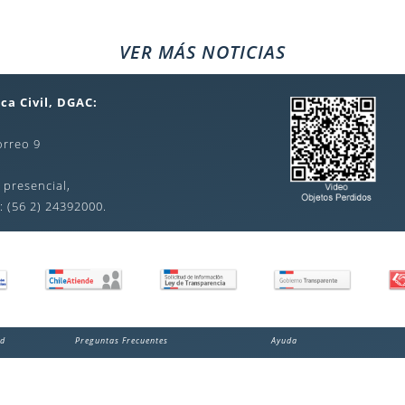
VER MÁS NOTICIAS
ca Civil, DGAC:
orreo 9
 presencial,
: (56 2) 24392000.
ad
Preguntas Frecuentes
Ayuda