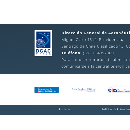
Dirección General de Aeronáuti
Miguel Claro 1314, Providencia,
Santiago de Chile Clasificador 3, C
Teléfono:
(56 2) 24392000
Para conocer horarios de atención
comunicarse a la central telefónica
Portada
Política de Privacid