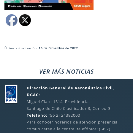
Última actualización:
16 de Diciembre de 2022
VER MÁS NOTICIAS
Dirección General de Aeronáutica Civil,
DGAC:
Miguel Claro 1314, Providencia,
Santiago de Chile Clasificador 3, Correo 9
Teléfono:
(56 2) 24392000
Para conocer horarios de atención presencial,
comunicarse a la central telefónica: (56 2)