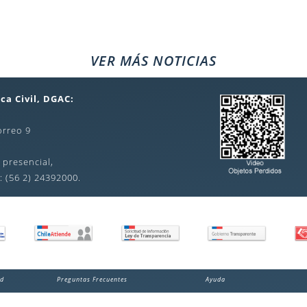
VER MÁS NOTICIAS
ca Civil, DGAC:
orreo 9
 presencial,
: (56 2) 24392000.
ad
Preguntas Frecuentes
Ayuda