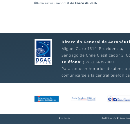
Última actualización:
8 de Enero de 2026
Dirección General de Aeronáuti
Miguel Claro 1314, Providencia,
Santiago de Chile Clasificador 3, C
Teléfono:
(56 2) 24392000
Para conocer horarios de atención
comunicarse a la central telefónica
Portada
Política de Privacid