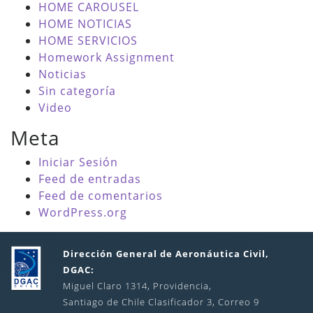
HOME CAROUSEL
HOME NOTICIAS
HOME SERVICIOS
Homework Assignment
Noticias
Sin categoría
Video
Meta
Iniciar Sesión
Feed de entradas
Feed de comentarios
WordPress.org
Dirección General de Aeronáutica Civil,
DGAC:
Miguel Claro 1314, Providencia,
Santiago de Chile Clasificador 3, Correo 9