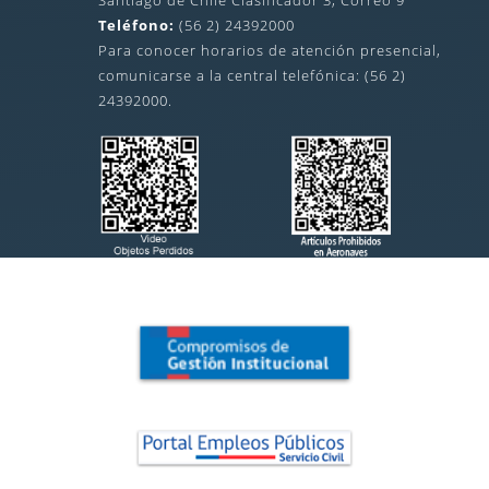
Teléfono:
(56 2) 24392000
Para conocer horarios de atención presencial,
comunicarse a la central telefónica: (56 2)
24392000.