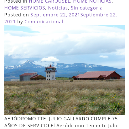
Posted in
HOME CAROUSEL
,
HOME NOTICIAS
,
HOME SERVICIOS
,
Noticias
,
Sin categoría
Posted on
Septiembre 22, 2021
Septiembre 22,
2021
by
Comunicacional
AERÓDROMO TTE. JULIO GALLARDO CUMPLE 75
AÑOS DE SERVICIO El Aeródromo Teniente Julio