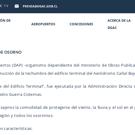
C
TV
IÓN DE
ACERCA DE LA
AEROPUERTOS
CONCESIONES
DGAC
DE OSORNO
ertos (DAP) -organismo dependiente del ministerio de Obras Publicas-
cción de la techumbre del edificio terminal del Aeródromo Cañal Baj
del Edificio Terminal”, fue ejecutada por la Administración Directa 
edro Guerra Cisternas.
jeros la comodidad de protegerse del viento, la lluvia y el sol en el 
egión y todos los osorninos.
 características: