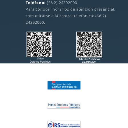
Teléfono:
(56 2) 24392000
Para conocer horarios de atención presencial,
comunicarse a la central telefónica: (56 2)
24392000.