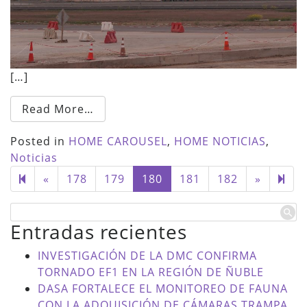
[…]
Read More…
Posted in
HOME CAROUSEL
,
HOME NOTICIAS
,
Noticias
Previous
Next
184
«
178
179
180
181
182
»
page
page
Entradas recientes
INVESTIGACIÓN DE LA DMC CONFIRMA
TORNADO EF1 EN LA REGIÓN DE ÑUBLE
DASA FORTALECE EL MONITOREO DE FAUNA
CON LA ADQUISICIÓN DE CÁMARAS TRAMPA