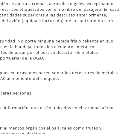
bién se aplica a cremas, aerosoles o geles, exceptuando
escritos etiquetados con el nombre del pasajero. En caso
 cantidades superiores a las descritas anteriormente,
del avión (equipaje facturado), de lo contrario no será
guridad. No porte ninguna bebida fría o caliente en sus
 en la bandeja, todos los elementos metálicos,
ntes de pasar por el pórtico detector de metales,
portuaria) de la DGAC.
, pues en ocasiones hacen sonar los detectores de metales
DGAC al momento del chequeo.
rceras personas.
e información, que están ubicados en el terminal aéreo,
 alimentos orgánicos al país, tales como frutas y
que ingrese, declárelo.