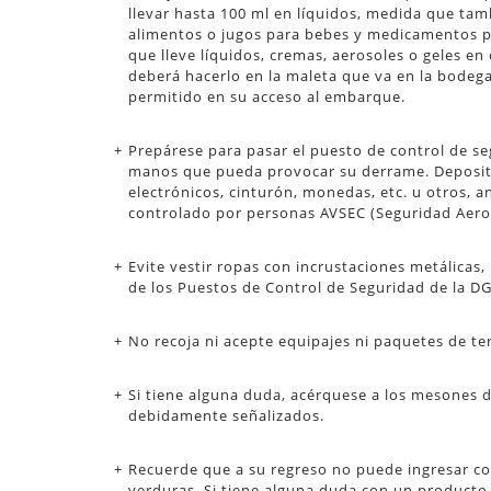
llevar hasta 100 ml en líquidos, medida que tam
alimentos o jugos para bebes y medicamentos pr
que lleve líquidos, cremas, aerosoles o geles en
deberá hacerlo en la maleta que va en la bodega 
permitido en su acceso al embarque.
Prepárese para pasar el puesto de control de se
manos que pueda provocar su derrame. Deposite
electrónicos, cinturón, monedas, etc. u otros, a
controlado por personas AVSEC (Seguridad Aero
Evite vestir ropas con incrustaciones metálicas
de los Puestos de Control de Seguridad de la 
No recoja ni acepte equipajes ni paquetes de te
Si tiene alguna duda, acérquese a los mesones d
debidamente señalizados.
Recuerde que a su regreso no puede ingresar con
verduras. Si tiene alguna duda con un producto 