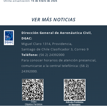
Última actualización:
16 de Enero de 2026
VER MÁS NOTICIAS
Dirección General de Aeronáutica Civil,
DGAC:
Miguel Claro 1314, Providencia,
Santiago de Chile Clasificador 3, Correo 9
Teléfono:
(56 2) 24392000
Para conocer horarios de atención presencial,
comunicarse a la central telefónica: (56 2)
24392000.