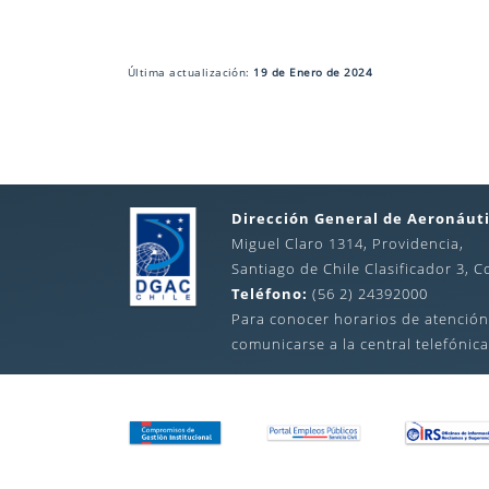
Última actualización:
19 de Enero de 2024
Dirección General de Aeronáuti
Miguel Claro 1314, Providencia,
Santiago de Chile Clasificador 3, C
Teléfono:
(56 2) 24392000
Para conocer horarios de atención
comunicarse a la central telefónica