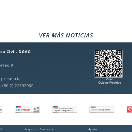
VER MÁS NOTICIAS
ca Civil, DGAC:
orreo 9
 presencial,
: (56 2) 24392000.
ad
Preguntas Frecuentes
Ayuda