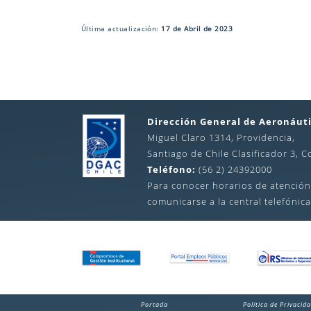
Última actualización:
17 de Abril de 2023
Dirección General de Aeronáuti
Miguel Claro 1314, Providencia,
Santiago de Chile Clasificador 3, C
Teléfono:
(56 2) 24392000
Para conocer horarios de atención
comunicarse a la central telefónica
Portada
Política de Privacid