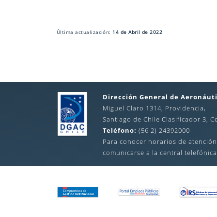
Última actualización:
14 de Abril de 2022
Dirección General de Aeronáuti
Miguel Claro 1314, Providencia,
Santiago de Chile Clasificador 3, C
Teléfono:
(56 2) 24392000
Para conocer horarios de atención
comunicarse a la central telefónica