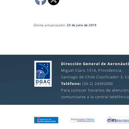
Última actualización:
23 de Julio de 2019
Dirección General de Aeronáuti
Miguel Claro 1314, Providencia,
Santiago de Chile Clasificador 3, C
Teléfono:
(56 2) 24392000
Para conocer horarios de atención
comunicarse a la central telefónica