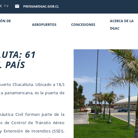
C
TV
IÓN DE
ACERCA DE LA
AEROPUERTOS
CONCESIONES
DGAC
UTA: 61
 PAÍS
erto Chacalluta. Ubicado a 18,5
uta panamericana, es la puerta de
áutica Civil forman parte de la
os de Control de Tránsito Aéreo
y Extensión de Incendios (SSEI),