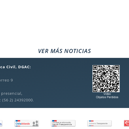
VER MÁS NOTICIAS
ca Civil, DGAC:
orreo 9
 presencial,
: (56 2) 24392000.