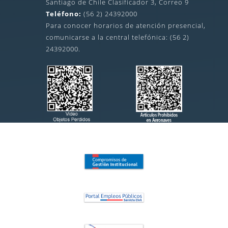
Santiago de Chile Clasificador 3, Correo 9
Teléfono:
(56 2) 24392000
Para conocer horarios de atención presencial,
comunicarse a la central telefónica: (56 2)
24392000.