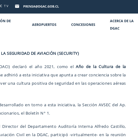
C
TV
IÓN DE
ACERCA DE LA
AEROPUERTOS
CONCESIONES
DGAC
 LA SEGURIDAD DE AVIACIÓN (SECURITY)
 (OACI) declaró el año 2021, como el
Año de la Cultura de la
 adhirió a esta iniciativa que apunta a crear conciencia sobre la
ver una cultura positiva de seguridad en las operaciones aéreas
esarrollado en torno a esta iniciativa, la Sección AVSEC del Ap.
ionarios, el Boletín N° 1.
 Director del Departamento Auditoría Interna Alfredo Castillo,
Aviación Civil en la DGAC, participó -virtualmente- en la reunión