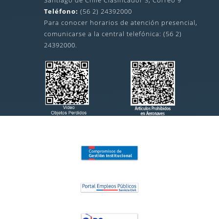
Santiago de Chile Clasificador 3, Correo 9
Teléfono:
(56 2) 24392000
Para conocer horarios de atención presencial,
comunicarse a la central telefónica: (56 2)
24392000.