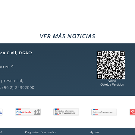
VER MÁS NOTICIAS
ca Civil, DGAC:
orreo 9
 presencial,
: (56 2) 24392000.
ad
Preguntas Frecuentes
Ayuda