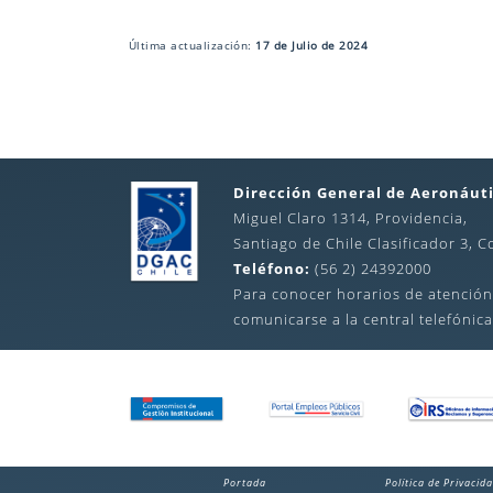
Última actualización:
17 de Julio de 2024
Dirección General de Aeronáuti
Miguel Claro 1314, Providencia,
Santiago de Chile Clasificador 3, C
Teléfono:
(56 2) 24392000
Para conocer horarios de atención
comunicarse a la central telefónica
Portada
Política de Privacid