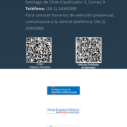
Santiago de Chile Clasificador 3, Correo 9
Teléfono:
(56 2) 24392000
Para conocer horarios de atención presencial,
comunicarse a la central telefónica: (56 2)
24392000.