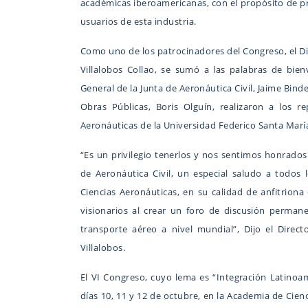
académicas iberoamericanas, con el propósito de pr
usuarios de esta industria.
Como uno de los patrocinadores del Congreso, el Dir
Villalobos Collao, se sumó a las palabras de bie
General de la Junta de Aeronáutica Civil, Jaime Binde
Obras Públicas, Boris Olguín, realizaron a los r
Aeronáuticas de la Universidad Federico Santa Marí
“Es un privilegio tenerlos y nos sentimos honrados
de Aeronáutica Civil, un especial saludo a todos 
Ciencias Aeronáuticas, en su calidad de anfitrion
visionarios al crear un foro de discusión perman
transporte aéreo a nivel mundial”, Dijo el Direc
Villalobos.
El VI Congreso, cuyo lema es “Integración Latinoam
días 10, 11 y 12 de octubre, en la Academia de Cien