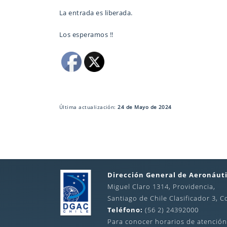
La entrada es liberada.
Los esperamos !!
Última actualización:
24 de Mayo de 2024
Dirección General de Aeronáuti
Miguel Claro 1314, Providencia,
Santiago de Chile Clasificador 3, C
Teléfono:
(56 2) 24392000
Para conocer horarios de atención