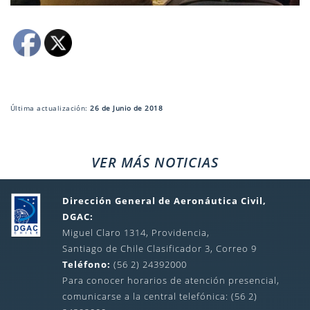
Última actualización:
26 de Junio de 2018
VER MÁS NOTICIAS
Dirección General de Aeronáutica Civil,
DGAC:
Miguel Claro 1314, Providencia,
Santiago de Chile Clasificador 3, Correo 9
Teléfono:
(56 2) 24392000
Para conocer horarios de atención presencial,
comunicarse a la central telefónica: (56 2)