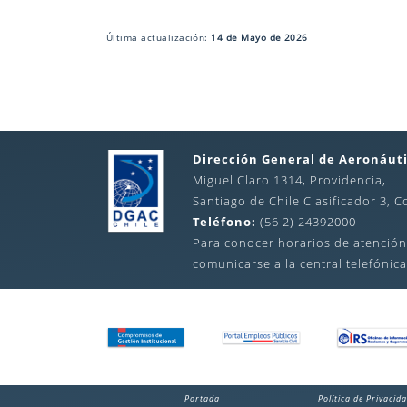
Última actualización:
14 de Mayo de 2026
Dirección General de Aeronáuti
Miguel Claro 1314, Providencia,
Santiago de Chile Clasificador 3, C
Teléfono:
(56 2) 24392000
Para conocer horarios de atención
comunicarse a la central telefónica
Portada
Política de Privacid