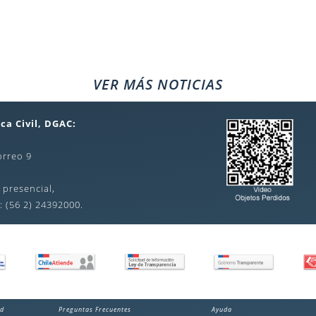
VER MÁS NOTICIAS
ca Civil, DGAC:
orreo 9
 presencial,
: (56 2) 24392000.
ad
Preguntas Frecuentes
Ayuda