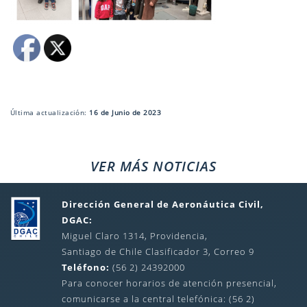
Última actualización:
16 de Junio de 2023
VER MÁS NOTICIAS
Dirección General de Aeronáutica Civil,
DGAC:
Miguel Claro 1314, Providencia,
Santiago de Chile Clasificador 3, Correo 9
Teléfono:
(56 2) 24392000
Para conocer horarios de atención presencial,
comunicarse a la central telefónica: (56 2)