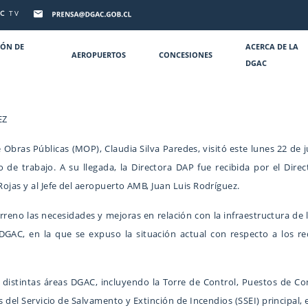
C
TV
IÓN DE
ACERCA DE LA
AEROPUERTOS
CONCESIONES
DGAC
EZ
 Obras Públicas (MOP), Claudia Silva Paredes, visitó este lunes 22 de
e trabajo. A su llegada, la Directora DAP fue recibida por el Direc
Rojas y al Jefe del aeropuerto AMB, Juan Luis Rodríguez.
 terreno las necesidades y mejoras en relación con la infraestructura 
DGAC, en la que se expuso la situación actual con respecto a los 
 distintas áreas DGAC, incluyendo la Torre de Control, Puestos de Cont
es del Servicio de Salvamento y Extinción de Incendios (SSEI) principal, 