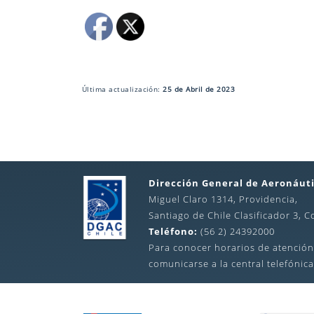
Última actualización:
25 de Abril de 2023
Dirección General de Aeronáuti
Miguel Claro 1314, Providencia,
Santiago de Chile Clasificador 3, C
Teléfono:
(56 2) 24392000
Para conocer horarios de atención
comunicarse a la central telefónica