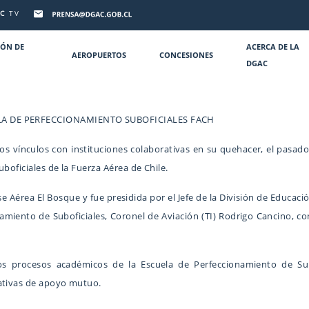
C
TV
IÓN DE
ACERCA DE LA
AEROPUERTOS
CONCESIONES
DGAC
ELA DE PERFECCIONAMIENTO SUBOFICIALES FACH
los vínculos con instituciones colaborativas en su quehacer, el pasado 
boficiales de la Fuerza Aérea de Chile.
e Aérea El Bosque y fue presidida por el Jefe de la División de Educac
onamiento de Suboficiales, Coronel de Aviación (TI) Rodrigo Cancino, 
os procesos académicos de la Escuela de Perfeccionamiento de Su
rativas de apoyo mutuo.