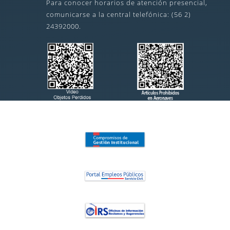
Para conocer horarios de atención presencial,
comunicarse a la central telefónica: (56 2)
24392000.