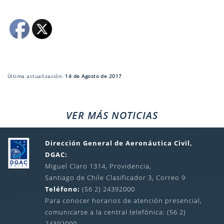
Última actualización:
14 de Agosto de 2017
VER MÁS NOTICIAS
Dirección General de Aeronáutica Civil,
DGAC:
Miguel Claro 1314, Providencia,
Santiago de Chile Clasificador 3, Correo 9
Teléfono:
(56 2) 24392000
Para conocer horarios de atención presencial,
comunicarse a la central telefónica: (56 2)
24392000.