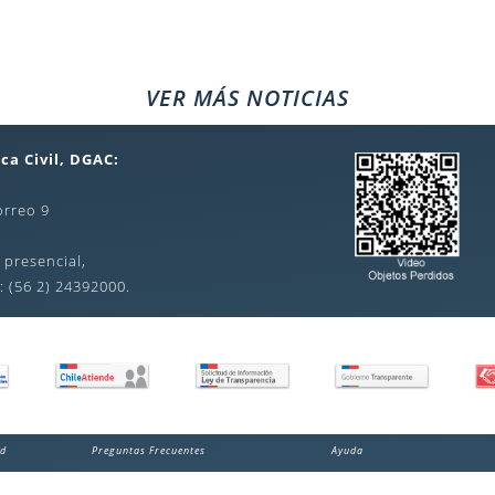
VER MÁS NOTICIAS
ca Civil, DGAC:
orreo 9
 presencial,
: (56 2) 24392000.
ad
Preguntas Frecuentes
Ayuda