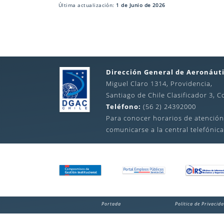
Última actualización:
1 de Junio de 2026
Dirección General de Aeronáuti
Miguel Claro 1314, Providencia,
Santiago de Chile Clasificador 3, C
Teléfono:
(56 2) 24392000
Para conocer horarios de atención
comunicarse a la central telefónica
Portada
Política de Privacid