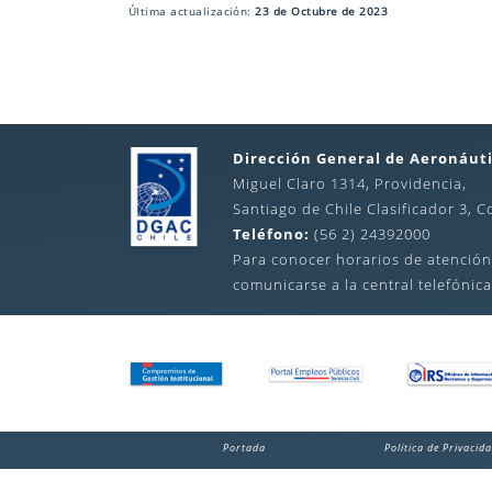
Última actualización:
23 de Octubre de 2023
Dirección General de Aeronáuti
Miguel Claro 1314, Providencia,
Santiago de Chile Clasificador 3, C
Teléfono:
(56 2) 24392000
Para conocer horarios de atención
comunicarse a la central telefónica
Portada
Política de Privacid