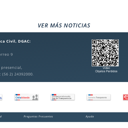
VER MÁS NOTICIAS
ca Civil, DGAC:
orreo 9
 presencial,
: (56 2) 24392000.
ad
Preguntas Frecuentes
Ayuda