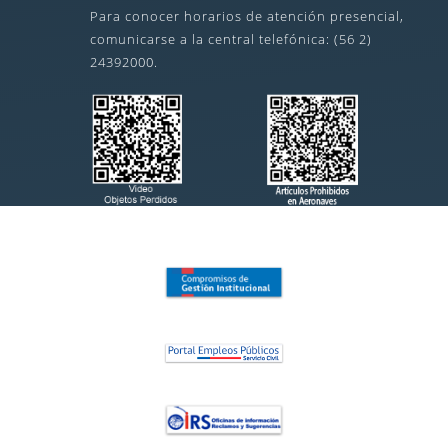
Para conocer horarios de atención presencial,
comunicarse a la central telefónica: (56 2)
24392000.