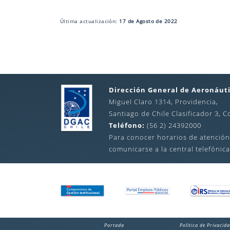
Última actualización:
17 de Agosto de 2022
Dirección General de Aeronáuti
Miguel Claro 1314, Providencia,
Santiago de Chile Clasificador 3, C
Teléfono:
(56 2) 24392000
Para conocer horarios de atención
comunicarse a la central telefónica
Portada
Política de Privacid