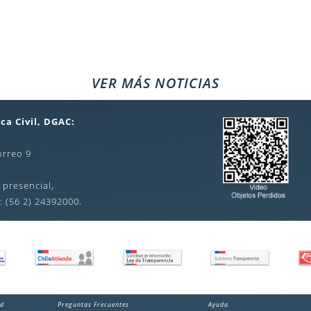
VER MÁS NOTICIAS
ca Civil, DGAC:
orreo 9
 presencial,
: (56 2) 24392000.
ad
Preguntas Frecuentes
Ayuda