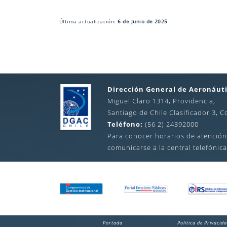
Última actualización:
6 de Junio de 2025
Dirección General de Aeronáuti
Miguel Claro 1314, Providencia,
Santiago de Chile Clasificador 3, C
Teléfono:
(56 2) 24392000
Para conocer horarios de atención
comunicarse a la central telefónica
Portada
Política de Privacid