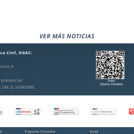
VER MÁS NOTICIAS
ca Civil, DGAC:
orreo 9
 presencial,
: (56 2) 24392000.
ad
Preguntas Frecuentes
Ayuda