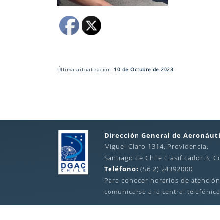
Última actualización:
10 de Octubre de 2023
Dirección General de Aeronáuti
Miguel Claro 1314, Providencia,
Santiago de Chile Clasificador 3, C
Teléfono:
(56 2) 24392000
Para conocer horarios de atención
comunicarse a la central telefónica