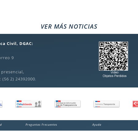
VER MÁS NOTICIAS
ca Civil, DGAC:
orreo 9
 presencial,
: (56 2) 24392000.
ad
Preguntas Frecuentes
Ayuda