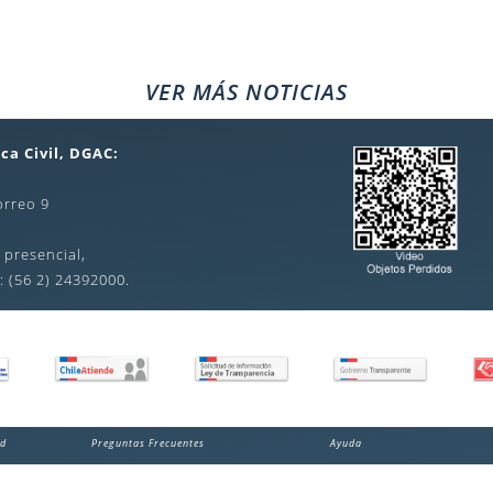
VER MÁS NOTICIAS
ca Civil, DGAC:
orreo 9
 presencial,
: (56 2) 24392000.
ad
Preguntas Frecuentes
Ayuda