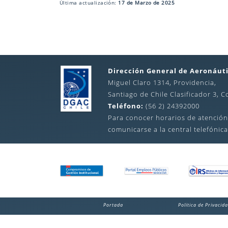
Última actualización:
17 de Marzo de 2025
Dirección General de Aeronáuti
Miguel Claro 1314, Providencia,
Santiago de Chile Clasificador 3, C
Teléfono:
(56 2) 24392000
Para conocer horarios de atención
comunicarse a la central telefónica
Portada
Política de Privacid