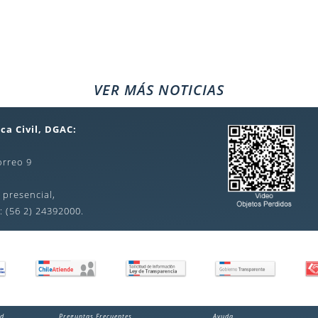
VER MÁS NOTICIAS
ca Civil, DGAC:
orreo 9
 presencial,
: (56 2) 24392000.
ad
Preguntas Frecuentes
Ayuda