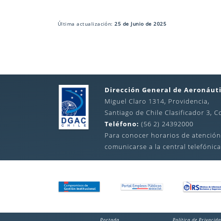
Última actualización:
25 de Junio de 2025
Dirección General de Aeronáuti
Miguel Claro 1314, Providencia,
Santiago de Chile Clasificador 3, C
Teléfono:
(56 2) 24392000
Para conocer horarios de atención
comunicarse a la central telefónica
Portada
Política de Privacid