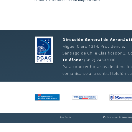
Última actualización:
29 de Mayo de 2023
Dirección General de Aeronáuti
Miguel Claro 1314, Providencia,
Santiago de Chile Clasificador 3, C
Teléfono:
(56 2) 24392000
Para conocer horarios de atención
comunicarse a la central telefónica
Portada
Política de Privacid