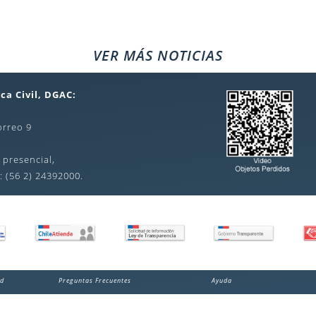
VER MÁS NOTICIAS
ca Civil, DGAC:
orreo 9
 presencial,
: (56 2) 24392000.
ad
Preguntas Frecuentes
Ayuda