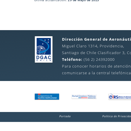
Última actualización:
29 de Mayo de 2023
Dirección General de Aeronáuti
Miguel Claro 1314, Providencia,
Santiago de Chile Clasificador 3, C
Teléfono:
(56 2) 24392000
Para conocer horarios de atención
comunicarse a la central telefónica
Portada
Política de Privacid