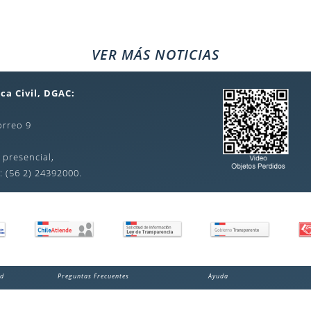
VER MÁS NOTICIAS
ca Civil, DGAC:
orreo 9
 presencial,
: (56 2) 24392000.
ad
Preguntas Frecuentes
Ayuda