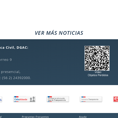
VER MÁS NOTICIAS
ca Civil, DGAC:
orreo 9
 presencial,
: (56 2) 24392000.
ad
Preguntas Frecuentes
Ayuda