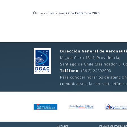
Última actualización:
27 de Febrero de 2023
Dirección General de Aeronáuti
Miguel Claro 1314, Providencia,
Santiago de Chile Clasificador 3, C
Teléfono:
(56 2) 24392000
Para conocer horarios de atención
comunicarse a la central telefónica
Portada
Política de Privacid