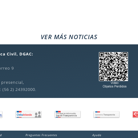
VER MÁS NOTICIAS
ca Civil, DGAC:
orreo 9
 presencial,
: (56 2) 24392000.
ad
Preguntas Frecuentes
Ayuda