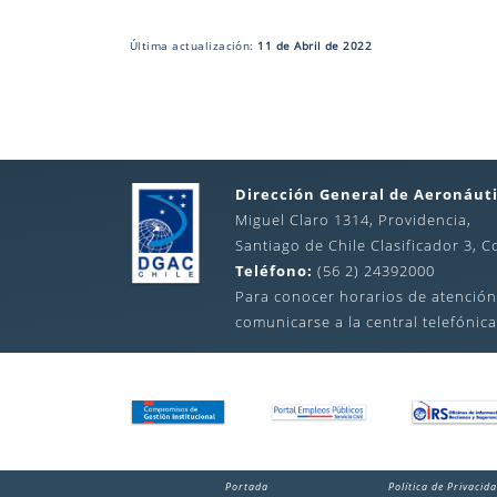
Última actualización:
11 de Abril de 2022
Dirección General de Aeronáuti
Miguel Claro 1314, Providencia,
Santiago de Chile Clasificador 3, C
Teléfono:
(56 2) 24392000
Para conocer horarios de atención
comunicarse a la central telefónica
Portada
Política de Privacid