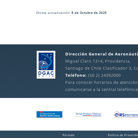
Última actualización:
8 de Octubre de 2025
Dirección General de Aeronáuti
Miguel Claro 1314, Providencia,
Santiago de Chile Clasificador 3, C
Teléfono:
(56 2) 24392000
Para conocer horarios de atención
comunicarse a la central telefónica
Portada
Política de Privacid