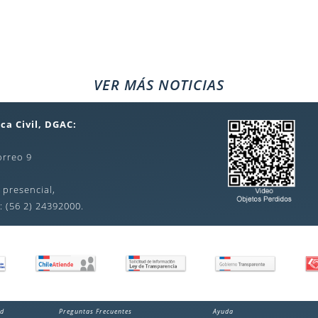
VER MÁS NOTICIAS
ca Civil, DGAC:
orreo 9
 presencial,
: (56 2) 24392000.
ad
Preguntas Frecuentes
Ayuda