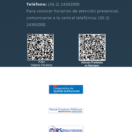
Teléfono:
(56 2) 24392000
Para conocer horarios de atención presencial,
comunicarse a la central telefónica: (56 2)
24392000.