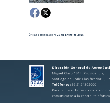
Última actualización:
29 de Enero de 2025
Dirección General de Aeronáuti
Miguel Claro 1314, Providencia,
Santiago de Chile Clasificador 3, C
Teléfono:
(56 2) 24392000
Para conocer horarios de atención
comunicarse a la central telefónica